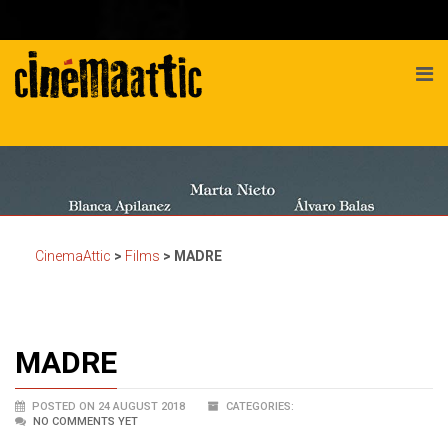
CinemaAttic
>
Films
>
MADRE
MADRE
POSTED ON 24 AUGUST 2018
CATEGORIES:
NO COMMENTS YET