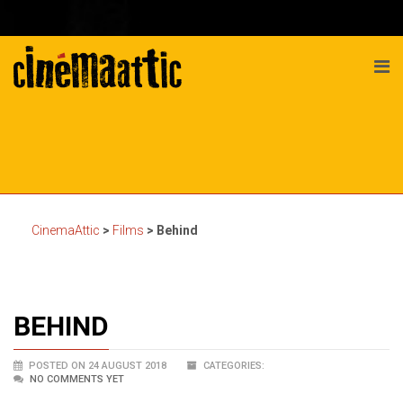
CinemaAttic
>
Films
>
Behind
BEHIND
POSTED ON 24 AUGUST 2018
CATEGORIES:
NO COMMENTS YET